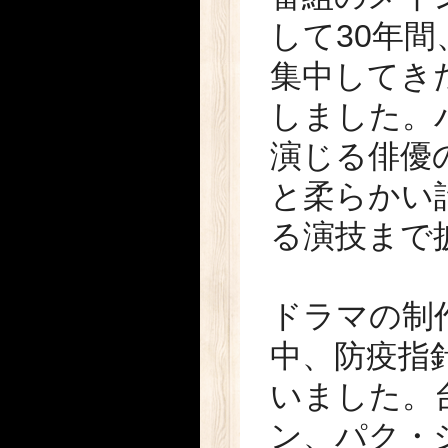
して30年
集中してき
しました。
演じる俳優
と柔らかい
る演技まで
ドラマの制
中、防疫指
いました。
ン、パク・